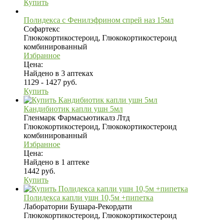
Купить
Полидекса с Фенилэфрином спрей наз 15мл
Софартекс
Глюкокортикостероид, Глюкокортикостероид
комбинированный
Избранное
Цена:
Найдено в 3 аптеках
1129 - 1427 руб.
Купить
Кандибиотик капли ушн 5мл
Гленмарк Фармасьютикалз Лтд
Глюкокортикостероид, Глюкокортикостероид
комбинированный
Избранное
Цена:
Найдено в 1 аптеке
1442 руб.
Купить
Полидекса капли ушн 10,5м +пипетка
Лаборатории Бушара-Рекордати
Глюкокортикостероид, Глюкокортикостероид