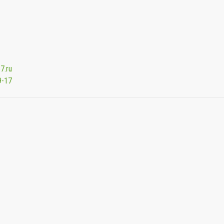
7.ru
9-17
Мы будем показывать аптеки для вашего города