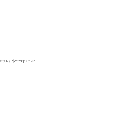
ого на фотографии
Я даю
согласие
на обработку персональных данных в соответств
политикой обработки персональных данных