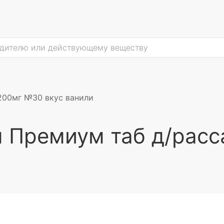
200мг №30 вкус ванили
м Премиум таб д/рас