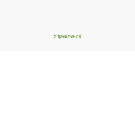
Управление
Мы будем показывать аптеки 
вашего города
Выбор отделения для получения за
айонная аптека №1 ООО "Чукотфармация", г. Анадырь
 Анадырь, ул. Отке, д. 22
ыбрать
айонная аптека №2 ООО "Чукотфармация", г. Певек