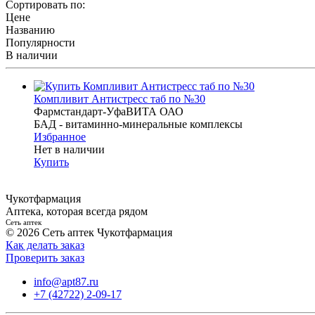
Сортировать по:
Цене
Названию
Популярности
В наличии
Компливит Антистресс таб по №30
Фармстандарт-УфаВИТА ОАО
БАД - витаминно-минеральные комплексы
Избранное
Нет в наличии
Купить
Чукотфармация
Аптека, которая всегда рядом
Сеть аптек
© 2026 Сеть аптек Чукотфармация
Как делать заказ
Проверить заказ
info@apt87.ru
+7 (42722) 2-09-17