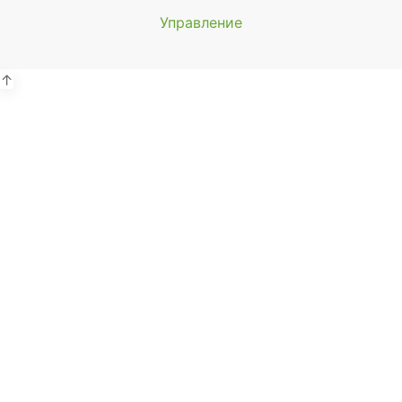
Управление
Мы будем
показывать аптеки для вашего
города
↑
Выбор отделения для
получения заказа
Районная аптека №1 ООО
"Чукотфармация", г. Анадырь
г. Анадырь, ул. Отке, д. 22
Выбрать
Районная аптека №2 ООО
"Чукотфармация", г. Певек