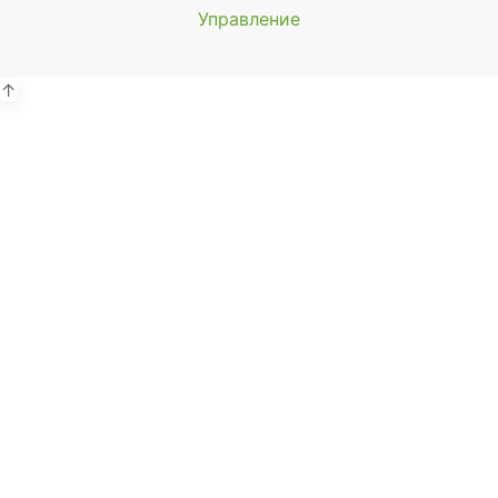
Управление
Мы будем
показывать аптеки для вашего
города
↑
Выбор отделения для
получения заказа
Районная аптека №1 ООО
"Чукотфармация", г. Анадырь
г. Анадырь, ул. Отке, д. 22
Выбрать
Районная аптека №2 ООО
"Чукотфармация", г. Певек