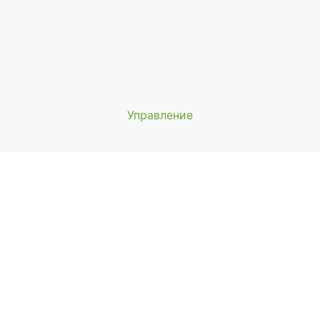
Управление
Мы будем показывать аптеки 
вашего города
Выбор отделения для получения за
айонная аптека №1 ООО "Чукотфармация", г. Анадырь
 Анадырь, ул. Отке, д. 22