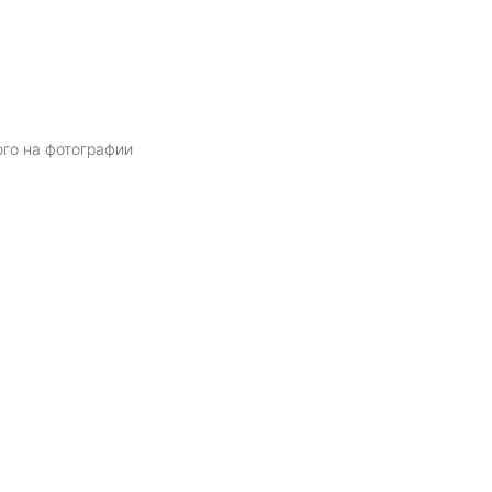
ого на фотографии
Я даю
согласие
на обработку персональных данных в соответств
политикой обработки персональных данных
ОТПРАВИТЬ