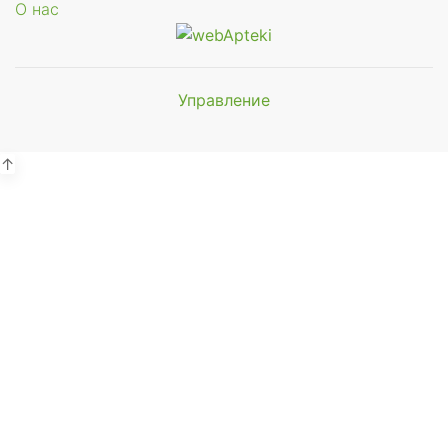
О нас
Управление
Мы будем
показывать аптеки для вашего
города
↑
Выбор отделения для
получения заказа
Районная аптека №1 ООО
"Чукотфармация", г. Анадырь