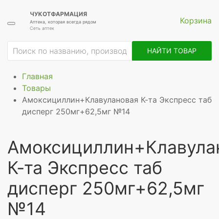
ЧУКОТФАРМАЦИЯ
Корзина
Аптека, которая всегда рядом
Сеть аптек
НАЙТИ ТОВАР
Главная
Товары
Амоксициллин+Клавулановая К-та Экспресс таб
дисперг 250мг+62,5мг №14
Амоксициллин+Клавула
К-та Экспресс таб
дисперг 250мг+62,5мг
№14