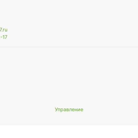
.ru
-17
Управление
Мы будем показывать аптеки 
вашего города