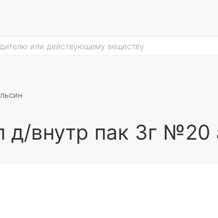
ельсин
п д/внутр пак 3г №20