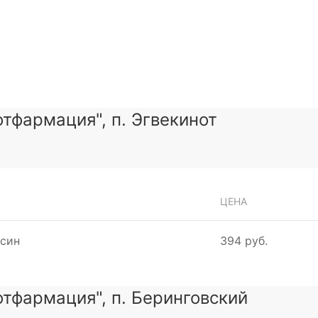
тфармация", п. Эгвекинот
ЦЕНА
ьсин
394 руб.
тфармация", п. Беринговский