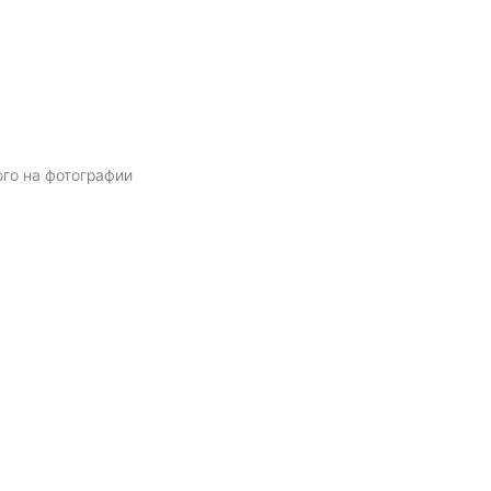
ого на фотографии
Я даю
согласие
на обработку персональных данных в соответств
политикой обработки персональных данных
ОТПРАВИТЬ