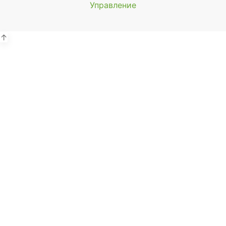
Управление
Мы будем
показывать аптеки для вашего
города
↑
Выбор отделения для
получения заказа
Районная аптека №1 ООО
"Чукотфармация", г. Анадырь
г. Анадырь, ул. Отке, д. 22
Выбрать
Районная аптека №2 ООО
"Чукотфармация", г. Певек