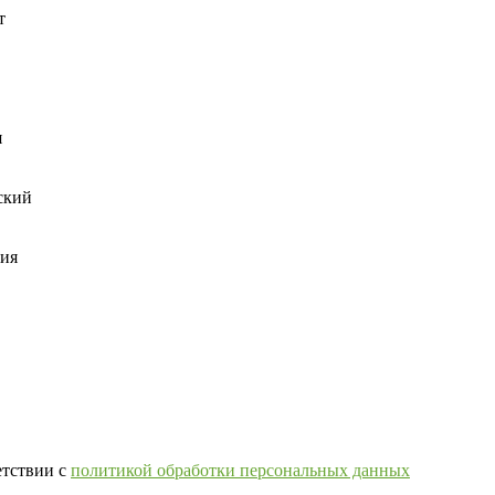
т
я
ский
ния
етствии с
политикой обработки персональных данных