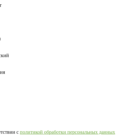
т
я
ский
ния
етствии с
политикой обработки персональных данных