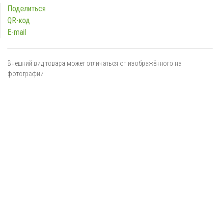
Поделиться
QR-код
E-mail
Внешний вид товара может отличаться от изображённого на
фотографии
Я даю
согласие
на обработку персональных данных в
соответствии с
политикой обработки персональных данных
ОТПРАВИТЬ