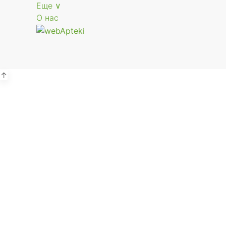
Еще ∨
О нас
↑
Р
г.
В
Р
г.
В