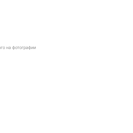
ого на фотографии
Я даю
согласие
на обработку персональных данных в соответств
политикой обработки персональных данных
ОТПРАВИТЬ