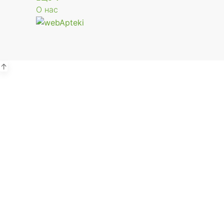
О нас
↑
Р
г.
В
Р
г.
В