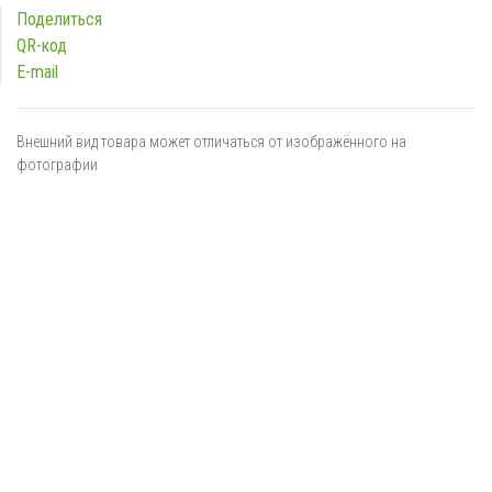
Поделиться
QR-код
E-mail
Внешний вид товара может отличаться от изображённого на
фотографии
Я даю
согласие
на обработку персональных данных в
соответствии с
политикой обработки персональных данных
ОТПРАВИТЬ