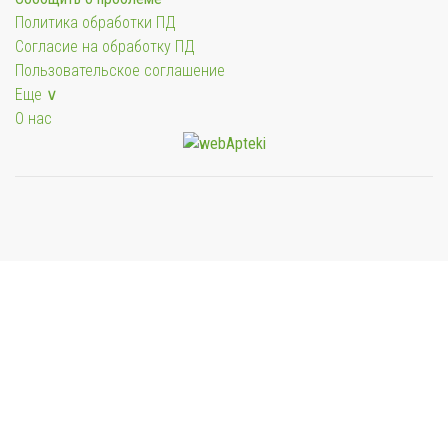
Политика обработки ПД
Согласие на обработку ПД
Пользовательское соглашение
Еще ∨
О нас
Мы будем показывать аптеки для вашего города
Выбор отделения для получения заказа
Районная аптека №1 ООО "Чукотфармация", г.