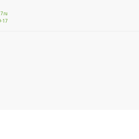
7.ru
9-17
Мы будем показывать аптеки для вашего города