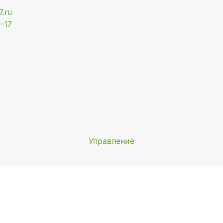
.ru
-17
Управление
Мы будем показывать аптеки 
вашего города