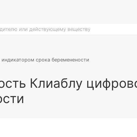
с индикатором срока беременености
ость Клиаблу цифров
ости