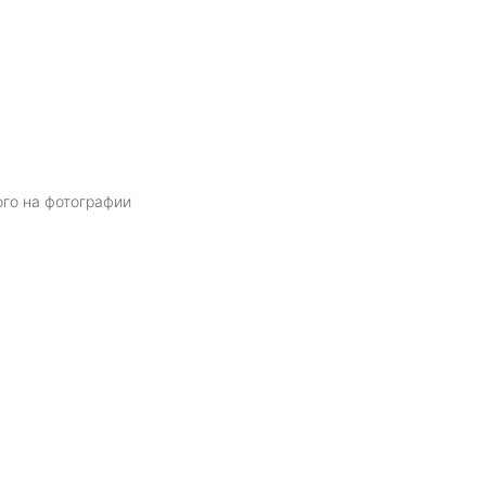
ого на фотографии
Я даю
согласие
на обработку персональных данных в соответств
политикой обработки персональных данных