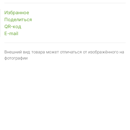
Избранное
Поделиться
QR-код
E-mail
Внешний вид товара может отличаться от изображённого на
фотографии
Я даю
согласие
на обработку персональных
данных в соответствии с
политикой обработки
персональных данных