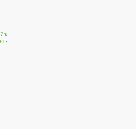
7.ru
9-17
Мы будем показывать аптеки для вашего города