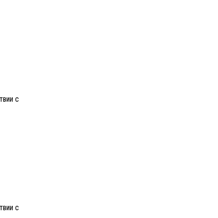
твии с
твии с