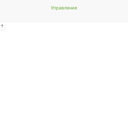
Управление
Мы будем
показывать аптеки для вашего
города
↑
Выбор отделения для
получения заказа
Районная аптека №1 ООО
"Чукотфармация", г. Анадырь
г. Анадырь, ул. Отке, д. 22
Выбрать
Районная аптека №2 ООО
"Чукотфармация", г. Певек