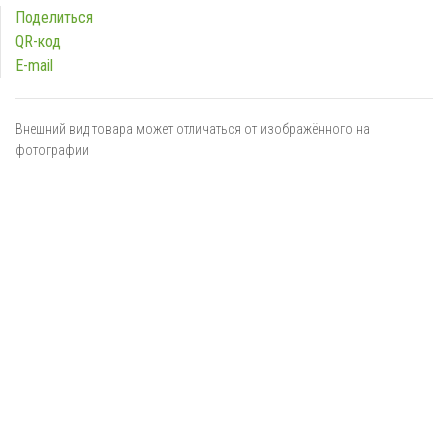
Поделиться
QR-код
E-mail
Внешний вид товара может отличаться от изображённого на
фотографии
Я даю
согласие
на обработку персональных данных в
соответствии с
политикой обработки персональных данных
ОТПРАВИТЬ