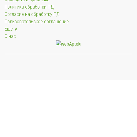
Политика обработки ПД
Согласие на обработку ПД
Пользовательское соглашение
Еще ∨
О нас
Мы будем показывать аптеки для вашего города
Выбор отделения для получения заказа
Районная аптека №1 ООО "Чукотфармация", г.