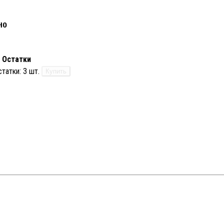
но
Остатки
статки:
3 шт.
Купить