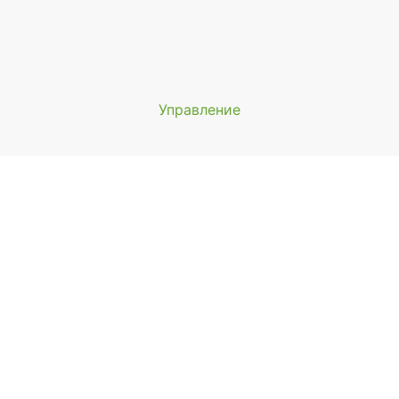
Управление
Мы будем показывать аптеки 
вашего города
Выбор отделения для получения за
айонная аптека №1 ООО "Чукотфармация", г. Анадырь
 Анадырь, ул. Отке, д. 22
ыбрать
айонная аптека №2 ООО "Чукотфармация", г. Певек