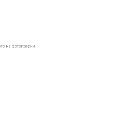
ого на фотографии
Я даю
согласие
на обработку персональных данных в соответств
политикой обработки персональных данных
ОТПРАВИТЬ