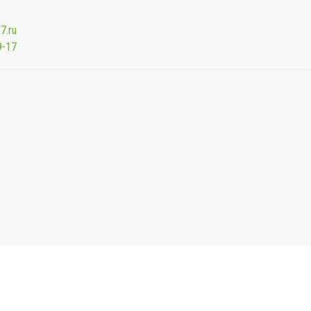
7.ru
9-17
Мы будем показывать аптеки для вашего города