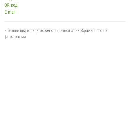
QR-код
E-mail
Внешний вид товара может отличаться от изображённого на
фотографии
Я даю
согласие
на обработку персональных данных в
соответствии с
политикой обработки персональных данных
ОТПРАВИТЬ