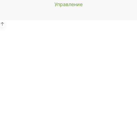
Управление
Мы будем
показывать аптеки для вашего
города
↑
Выбор отделения для
получения заказа
Районная аптека №1 ООО
"Чукотфармация", г. Анадырь
г. Анадырь, ул. Отке, д. 22
Выбрать
Районная аптека №2 ООО
"Чукотфармация", г. Певек