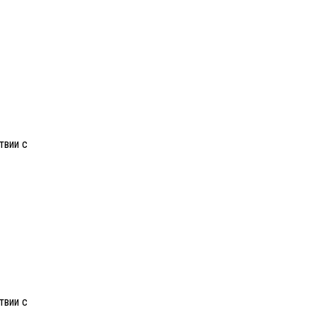
твии с
твии с