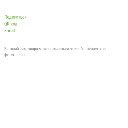
Поделиться
QR-код
E-mail
Внешний вид товара может отличаться от изображённого на
фотографии
Я даю
согласие
на обработку персональных данных в
соответствии с
политикой обработки персональных данных