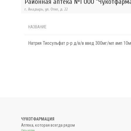
Районная аптека №1 ООО "Чукотфарма
г. Анадырь, ул. Отке, д. 22
НАЗВАНИЕ
Натрия Тиосульфат р-р д/в/в введ 300мг/мл амп 10
ЧУКОТФАРМАЦИЯ
Аптека, которая всегда рядом
Сеть аптек