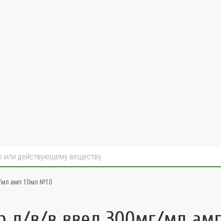
г/мл амп 10мл №10
р д/в/в введ 300мг/мл ам