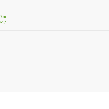
7.ru
9-17
Мы будем показывать аптеки для вашего города