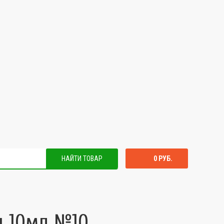
НАЙТИ ТОВАР
0 РУБ.
п 10мл №10