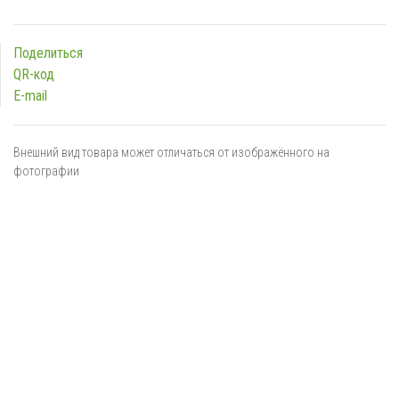
Поделиться
QR-код
E-mail
Внешний вид товара может отличаться от изображённого на
фотографии
Я даю
согласие
на обработку персональных данных в
соответствии с
политикой обработки персональных данных