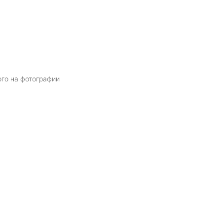
ого на фотографии
Я даю
согласие
на обработку персональных данных в соответств
политикой обработки персональных данных
ОТПРАВИТЬ