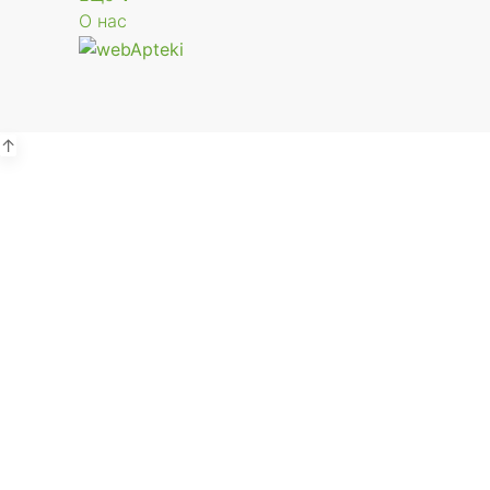
О нас
↑
Р
г.
В
Р
г.
В