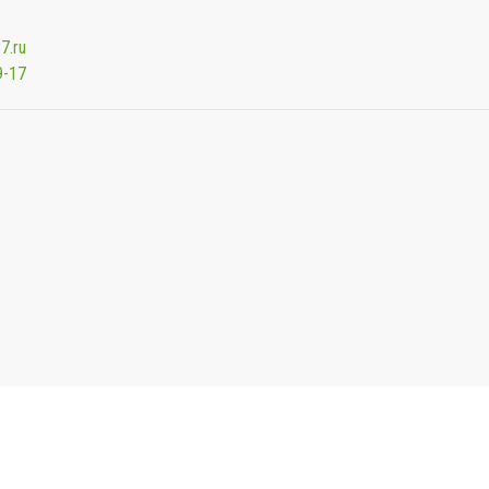
7.ru
9-17
Мы будем показывать аптеки для вашего города