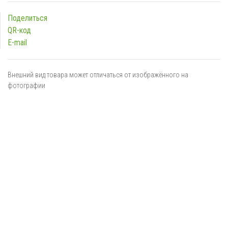
Поделиться
QR-код
E-mail
Внешний вид товара может отличаться от изображённого на
фотографии
Я даю
согласие
на обработку персональных данных в
соответствии с
политикой обработки персональных данных
ОТПРАВИТЬ