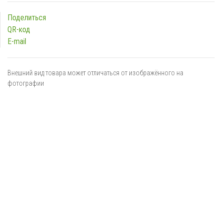
Поделиться
QR-код
E-mail
Внешний вид товара может отличаться от изображённого на
фотографии
Я даю
согласие
на обработку персональных данных в
соответствии с
политикой обработки персональных данных
ОТПРАВИТЬ