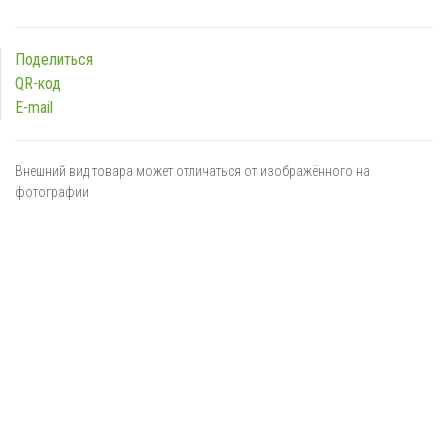
Поделиться
QR-код
E-mail
Внешний вид товара может отличаться от изображённого на
фотографии
Я даю
согласие
на обработку персональных данных в
соответствии с
политикой обработки персональных данных