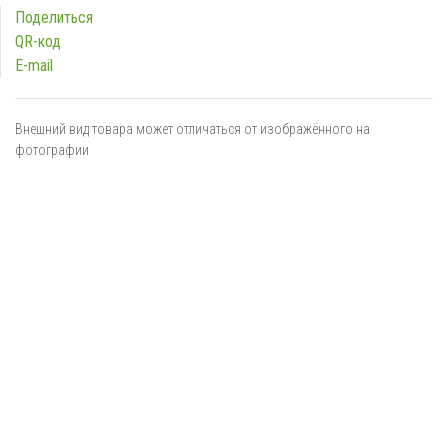
Поделиться
QR-код
E-mail
Внешний вид товара может отличаться от изображённого на
фотографии
Я даю
согласие
на обработку персональных данных в
соответствии с
политикой обработки персональных данных
ОТПРАВИТЬ