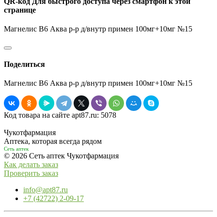
QR-код
Для быстрого доступа через смартфон к этой
странице
Магнелис В6 Аква р-р д/внутр примен 100мг+10мг №15
Поделиться
Магнелис В6 Аква р-р д/внутр примен 100мг+10мг №15
Код товара на сайте apt87.ru:
5078
Чукотфармация
Аптека, которая всегда рядом
Сеть аптек
© 2026 Сеть аптек Чукотфармация
Как делать заказ
Проверить заказ
info@apt87.ru
+7 (42722) 2-09-17