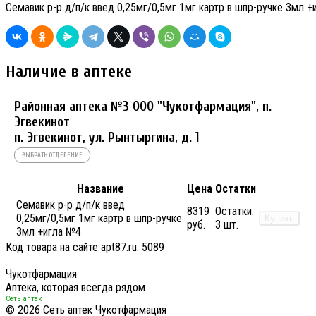
Семавик р-р д/п/к введ 0,25мг/0,5мг 1мг картр в шпр-ручке 3мл 
Наличие в аптеке
Районная аптека №3 ООО "Чукотфармация", п.
Эгвекинот
п. Эгвекинот, ул. Рынтыргина, д. 1
ВЫБРАТЬ ОТДЕЛЕНИЕ
Название
Цена
Остатки
Семавик р-р д/п/к введ
8319
Остатки:
0,25мг/0,5мг 1мг картр в шпр-ручке
Купить
руб.
3 шт.
3мл +игла №4
Код товара на сайте apt87.ru:
5089
Чукотфармация
Аптека, которая всегда рядом
Сеть аптек
© 2026 Сеть аптек Чукотфармация