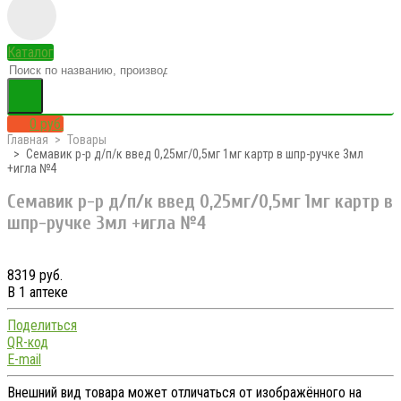
Каталог
0 руб.
Главная
Товары
Семавик р-р д/п/к введ 0,25мг/0,5мг 1мг картр в шпр-ручке 3мл
+игла №4
Семавик р-р д/п/к введ 0,25мг/0,5мг 1мг картр в
шпр-ручке 3мл +игла №4
8319 руб.
В 1 аптеке
Поделиться
QR-код
E-mail
Внешний вид товара может отличаться от изображённого на