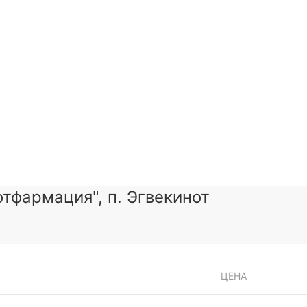
тфармация", п. Эгвекинот
ЦЕНА