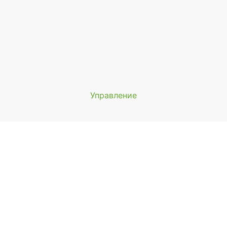
Управление
Мы будем показывать аптеки 
вашего города
Выбор отделения для получения за
айонная аптека №1 ООО "Чукотфармация", г. Анадырь