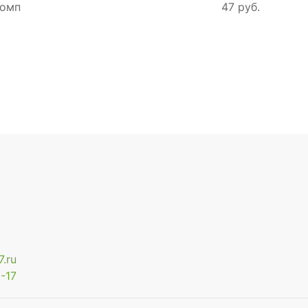
комп
47 руб.
.ru
-17