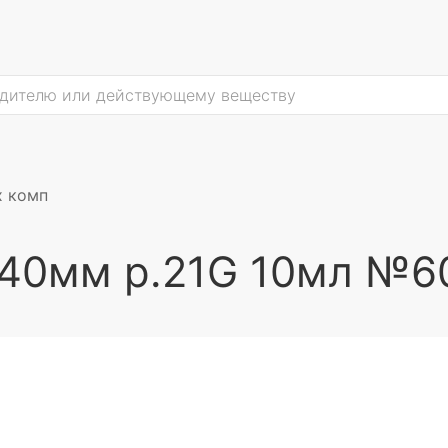
х комп
40мм р.21G 10мл №60