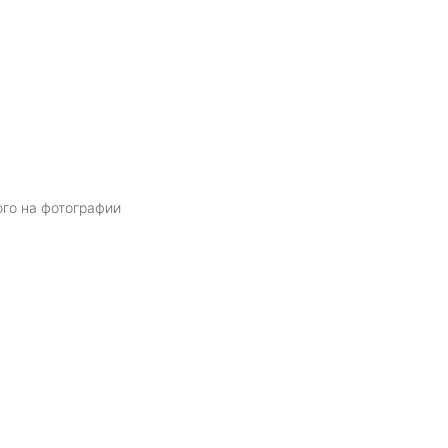
ого на фотографии
Я даю
согласие
на обработку персональных данных в соответств
политикой обработки персональных данных