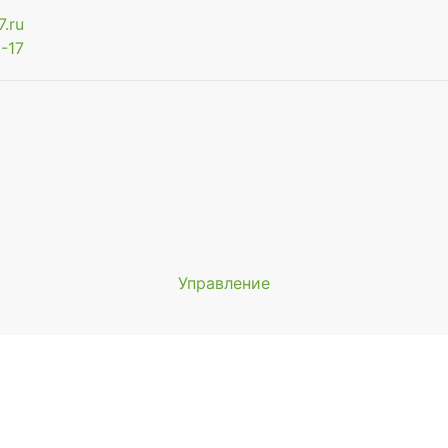
.ru
-17
Управление
Мы будем показывать аптеки 
вашего города