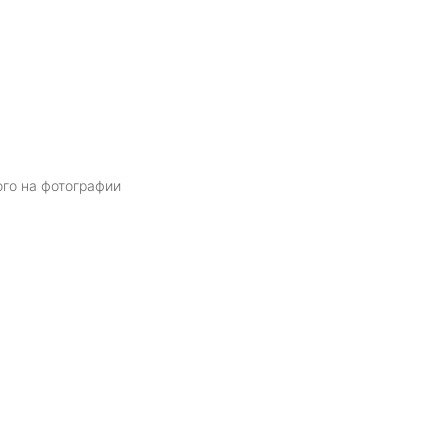
ого на фотографии
Я даю
согласие
на обработку персональных данных в соответств
политикой обработки персональных данных