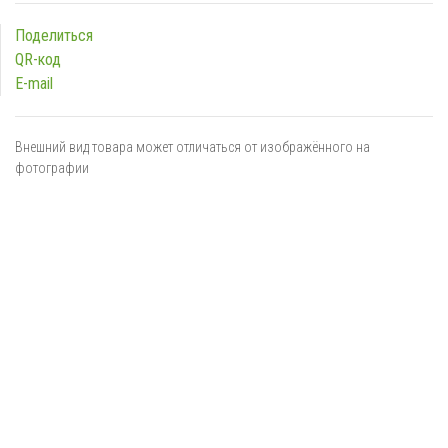
Поделиться
QR-код
E-mail
Внешний вид товара может отличаться от изображённого на
фотографии
Я даю
согласие
на обработку персональных данных в
соответствии с
политикой обработки персональных данных
ОТПРАВИТЬ