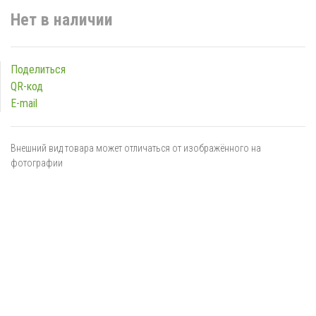
Нет в наличии
Поделиться
QR-код
E-mail
Внешний вид товара может отличаться от изображённого на
фотографии
Я даю
согласие
на обработку персональных данных в
соответствии с
политикой обработки персональных данных