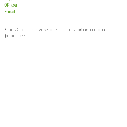
QR-код
E-mail
Внешний вид товара может отличаться от изображённого на
фотографии
Я даю
согласие
на обработку персональных данных в
соответствии с
политикой обработки персональных данных
ОТПРАВИТЬ