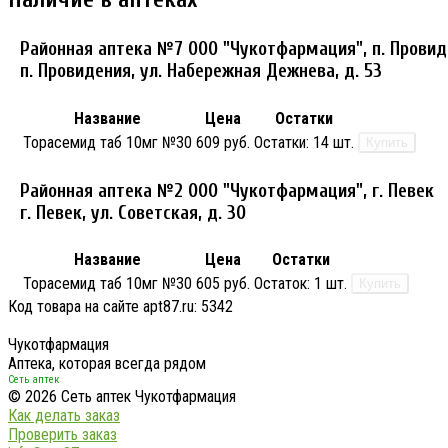
Районная аптека №7 ООО "Чукотфармация", п. Прови
п. Провидения, ул. Набережная Дежнева, д. 53
Название
Цена
Остатки
Торасемид таб 10мг №30
609 руб.
Остатки:
14 шт.
Купить
Районная аптека №2 ООО "Чукотфармация", г. Певек
г. Певек, ул. Советская, д. 30
Название
Цена
Остатки
Торасемид таб 10мг №30
605 руб.
Остаток:
1 шт.
Купить
Код товара на сайте apt87.ru:
5342
Чукотфармация
Аптека, которая всегда рядом
Сеть аптек
© 2026 Сеть аптек Чукотфармация
Как делать заказ
Проверить заказ