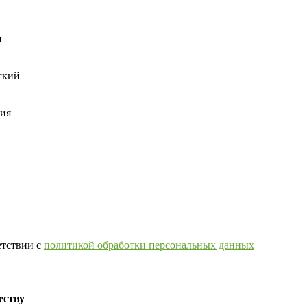
я
ский
ния
етствии с
политикой обработки персональных данных
еству