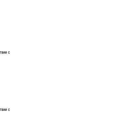
твии с
твии с