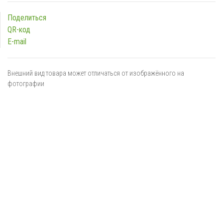
Поделиться
QR-код
E-mail
Внешний вид товара может отличаться от изображённого на
фотографии
Я даю
согласие
на обработку персональных данных в
соответствии с
политикой обработки персональных данных
ОТПРАВИТЬ