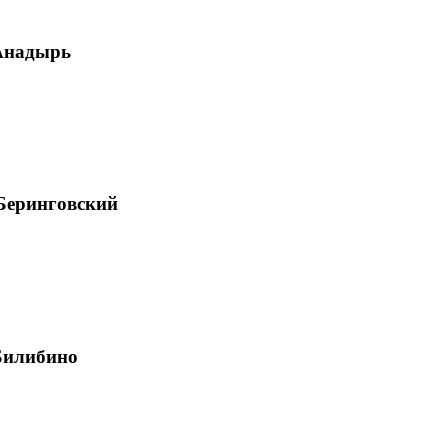
Анадырь
Беринговский
Билибино